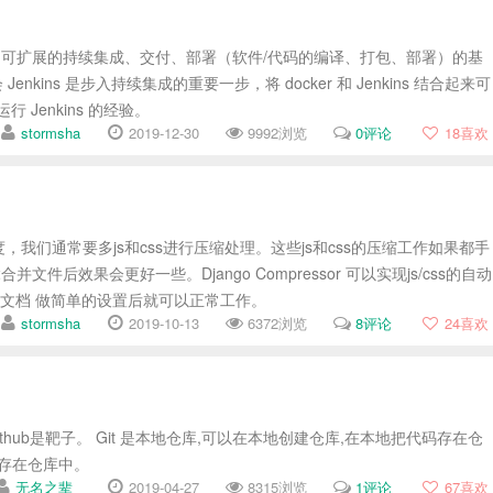
开源的、可扩展的持续集成、交付、部署（软件/代码的编译、打包、部署）的基
enkins 是步入持续集成的重要一步，将 docker 和 Jenkins 结合起来可
 Jenkins 的经验。
stormsha
2019-12-30
9992浏览
0评论
18
喜欢
我们通常要多js和css进行压缩处理。这些js和css的压缩工作如果都手
后效果会更好一些。Django Compressor 可以实现js/css的自动
按照 文档 做简单的设置后就可以正常工作。
stormsha
2019-10-13
6372浏览
8评论
24
喜欢
ithub是靶子。 Git 是本地仓库,可以在本地创建仓库,在本地把代码存在仓
码存在仓库中。
无名之辈_
2019-04-27
8315浏览
1评论
67
喜欢