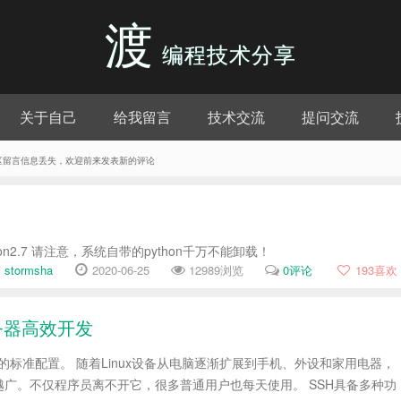
渡
编程技术分享
关于自己
给我留言
技术交流
提问交流
评论区留言信息丢失，欢迎前来发表新的评论
hon2.7 请注意，系统自带的python千万不能卸载！
stormsha
2020-06-25
12989浏览
0评论
193
喜欢
x服务器高效开发
电脑的标准配置。 随着Linux设备从电脑逐渐扩展到手机、外设和家用电器，
越广。不仅程序员离不开它，很多普通用户也每天使用。 SSH具备多种功