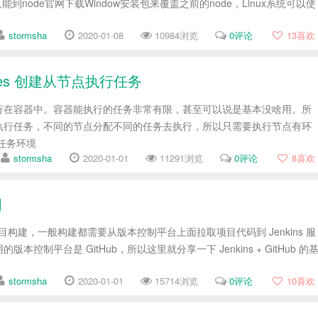
e只能到node官网下载Window安装包来覆盖之前的node，Linux系统可以使
stormsha
2020-01-08
10984浏览
0评论
13
喜欢
laves 创建从节点执行任务
s 是运行在容器中。容器能执行的任务非常有限，甚至可以说是基本没啥用。所
执行任务，不同的节点分配不同的任务去执行，所以只需要执行节点有环
任务环境
stormsha
2020-01-01
11291浏览
0评论
8
喜欢
目
就是项目构建，一般构建都需要从版本控制平台上面拉取项目代码到 Jenkins 服
本控制平台是 GitHub，所以这里就分享一下 Jenkins + GitHub 的
stormsha
2020-01-01
15714浏览
0评论
10
喜欢