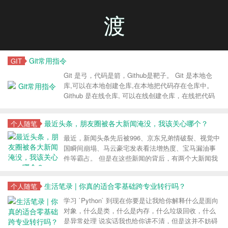
渡
Git常用指令
GIT
Git 是弓，代码是箭，Github是靶子。 Git 是本地仓
库,可以在本地创建仓库,在本地把代码存在仓库中。
Github 是在线仓库, 可以在线创建仓库，在线把代码
存在仓库中。
最近头条，朋友圈被各大新闻淹没，我该关心哪个？
个人随笔
最近，新闻头条先后被996、京东兄弟情破裂、视觉中
国瞬间崩塌、马云豪宅发表看法增热度、宝马漏油事
件等霸占。 但是在这些新闻的背后，有两个大新闻我
却格外感兴趣，一个是贾跃亭再次起死回生，周鸿祎
彻底抽离奇安信。 可能有人会嘲笑我，一个穷逼关心
生活笔录 | 你真的适合零基础跨专业转行吗？
个人随笔
资本市场有卵用，不过我想说关心996看似和自己关系
密切，但是又有卵用呢？ 一样没卵用，在自己一无是
学习 `Python` 到现在你要是让我给你解释什么是面向
处之前，关心什么是由个人好恶决定，其实都没什么
对象，什么是类，什么是内存，什么垃圾回收，什么
卵用，学习更多的知识才是关键
是异常处理 说实话我也给你讲不清，但是这并不妨碍