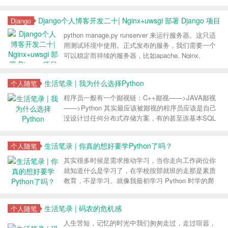
我做项目。不要给我扯什么高段位程序员是什么样的
我始终认为自己是一个 不折不扣的 Copier，也不认为
Django个人博客开发二十| Nginx+uwsgi 部署 Django 项目
Django
未来我会继续从事编程，但是此刻身在其中我必须拿
出作品，需则学，不需则弃。
python manage.py runserver 来运行服务器。这只适
用测试环境中使用。正式发布的服务，我们需要一个
可以稳定而持续的服务器，比如apache, Nginx,
lighttpd等，本文将以 Nginx 为例。目前主流的方法是
nginx + uwsgi socket 的方式来部署项目
生活笔录 | 我为什么选择Python
个人随笔
程序员一般有一个鄙视链：C++鄙视——>JAVA鄙视
——>Python 其实最应该被鄙视的程序员应该是自己
没设计过任何分布式存储方案，有的甚至连基本SQL
优化知识都不懂，天天满嘴高并发的人；没有使用
Python写过任何别人可以使用的工具，天天满嘴
生活笔录 | 你真的想好要学Python了吗？
个人随笔
Python运行效率低的人
其实很多时候是需求推动学习，当你走向工作岗位你
就知道什么是学习了，在学校按部就班的走那是素质
教育，不是学习。就像我最初学习 Python 时学的爬
虫比较多，但是工作后由于工作需求，直接看着文
档，打开Google就开始做起了 WEB 项目
生活笔录 | 码农的危机感
个人随笔
人生苦短，记忆的时光中我们匆匆走过，走过喧嚣，