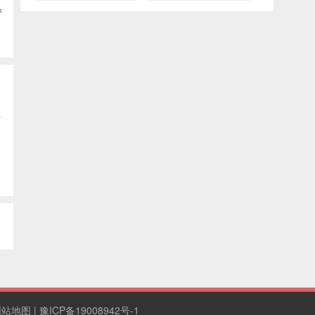
户
b
一
网站地图
|
豫ICP备19008942号-1