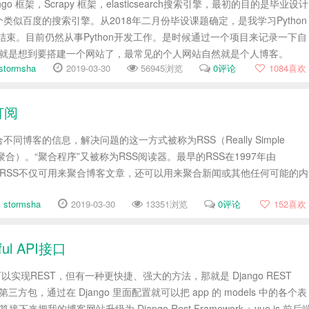
ango 框架，Scrapy 框架，elasticsearch搜索引擎，最初的目的是毕业设计
类似百度的搜索引擎。从2018年二月份毕设课题确定，是我学习Python
n的结束。目前仍然从事Python开发工作。是时候通过一个项目来记录一下自
自然的就是想到要搭建一个网站了，最常见的个人网站自然就是个人博客。
stormsha
2019-03-30
56945浏览
0评论
1084
喜欢
订阅
同博客的信息，解决问题的这一方式被称为RSS（Really Simple
易信息聚合）。“聚合程序”又被称为RSS阅读器。最早的RSS在1997年由
了。RSS不仅可用来聚合博客文章，还可以用来聚合新闻或其他任何可能的内
stormsha
2019-03-30
13351浏览
0评论
152
喜欢
ul API接口
法可以实现REST，但有一种更快捷、强大的方法，那就是 Django REST
hon 第三方包，通过在 Django 里面配置就可以把 app 的 models 中的各个表
下来把我的博客网站升级为 Django Rest Framework + vue.js 前后