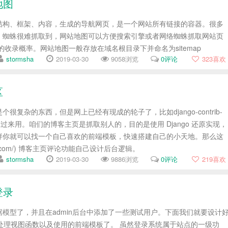
地图
结构、框架、内容，生成的导航网页，是一个网站所有链接的容器。很多
，蜘蛛很难抓取到，网站地图可以方便搜索引擎或者网络蜘蛛抓取网站页
录概率。网站地图一般存放在域名根目录下并命名为sitemap
stormsha
2019-03-30
9058浏览
0评论
323
喜欢
区
很复杂的东西，但是网上已经有现成的轮子了，比如django-contrib-
接拿过来用。咱们的博客主页是抓取别人的，目的是使用 Django 还原实现，
架建站。这样你就可以找一个自己喜欢的前端模板，快速搭建自己的小天地。那么这
cai.com/) 博客主页评论功能自己设计后台逻辑。
stormsha
2019-03-30
9886浏览
0评论
219
喜欢
登录
模型了，并且在admin后台中添加了一些测试用户。下面我们就要设计
的处理视图函数以及使用的前端模板了。 虽然登录系统属于站点的一级功