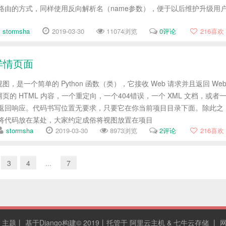
由的方式，同样使用反向解析名（name参数），便于以后维护升级用
stormsha
2019-03-30
11074浏览
0评论
216
喜欢
客详情页面
，是一个简单的 Python 函数（类），它接收 Web 请求并且返回 We
的 HTML 内容，一个重定向，一个404错误，一个 XML 文档，或者
返回响应。代码书写位置无要求，只要它在你当前项目目录下面。除此之
了将代码放在某处，大家约定成俗将视图放置在项目
stormsha
2019-03-30
8973浏览
2评论
216
喜欢
3
4
...
7
思
主题丨
基于Django构建
© 2019丨托管于
阿里云主机
&
七牛云存储
丨